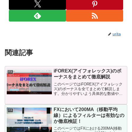
urita
関連記事
iFOREX(アイフォレックス)のボ
FX
ーナスをまとめて徹底解説
このページではiFOREX(アイフォレック
ス)のボーナスを全てまとめて解説しま
す。分かりやすいよう具体的な数値や例
を用いて解説しています。このページを
読めば、初心者の方でもiFOREX(アイフ
ォレックス)のボーナスがどのようなもの
FXにおいて200MA（移動平均
FX
なのかが分かります。
線）によるフィルターは有効なの
か徹底検証！
このページではFXにおける200MA(移動