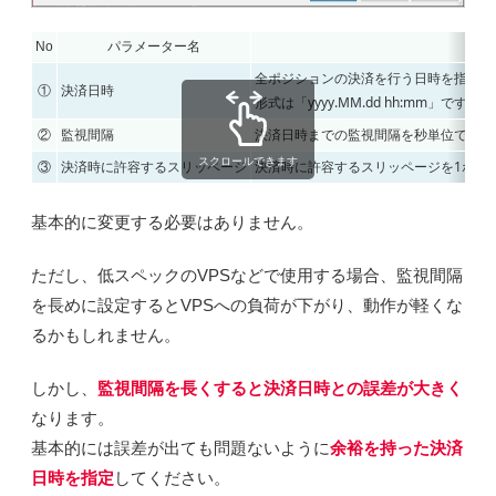
No
パラメーター名
値
全ポジションの決済を行う日時を指定し
①
決済日時
形式は「yyyy.MM.dd hh:mm」です。
②
監視間隔
決済日時までの監視間隔を秒単位で指定
スクロールできます
③
決済時に許容するスリッページ
決済時に許容するスリッページを1ポイント(
基本的に変更する必要はありません。
ただし、低スペックのVPSなどで使用する場合、監視間隔
を長めに設定するとVPSへの負荷が下がり、動作が軽くな
るかもしれません。
しかし、
監視間隔を長くすると決済日時との誤差が大きく
なります。
基本的には誤差が出ても問題ないように
余裕を持った決済
日時を指定
してください。