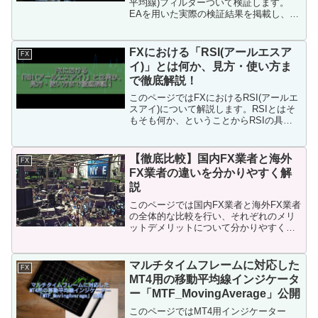
平均線)フィルターついて検証します。
EAを用いた実際の検証結果を掲載し、考
察します。このページを読めばFXにおけ
る200MA(移動平均線)フィルターがどの
ようななものか、実際に勝てるのかどう
FXにおける「RSI(アールエスア
FX
かが分かります。
イ)」とは何か、見方・使い方ま
で徹底解説！
このページではFXにおけるRSI(アールエ
スアイ)について解説します。RSIとはそ
もそも何か、ということからRSIの具体
的な使い方まで画像付きで解説します。
このページを読めばFXにおけるRSI(アー
ルエスアイ)どのようななものかが分かり
【徹底比較】国内FX業者と海外
FX
ます。
FX業者の違いを分かりやすく解
説
このページでは国内FX業者と海外FX業者
の全体的な比較を行い、それぞれのメリ
ットデメリットについて分かりやすく解
説します。専門用語が多くて業者の比較
ができないFX初心者もこのページを読め
ば、国内と海外のそれぞれのFX業者の違
マルチタイムフレームに対応した
FX
いが分かります。
MT4用の移動平均線インジケータ
ー「MTF_MovingAverage」公開
このページではMT4用インジケーター