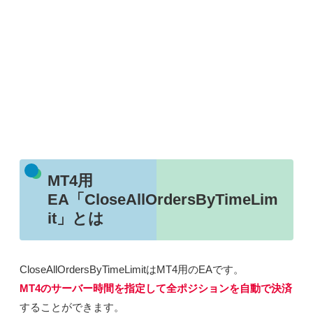
MT4用
EA「CloseAllOrdersByTimeLim
it」とは
CloseAllOrdersByTimeLimitはMT4用のEAです。
MT4のサーバー時間を指定して全ポジションを自動で決済
することができます。