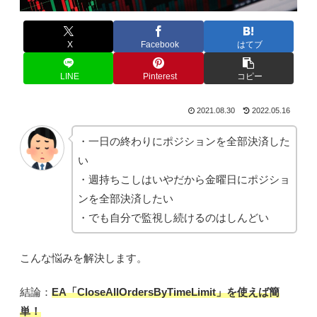
X
Facebook
はてブ
LINE
Pinterest
コピー
2021.08.30
2022.05.16
・一日の終わりにポジションを全部決済した
い
・週持ちこしはいやだから金曜日にポジショ
ンを全部決済したい
・でも自分で監視し続けるのはしんどい
こんな悩みを解決します。
結論：
EA「CloseAllOrdersByTimeLimit」を使えば簡
単！