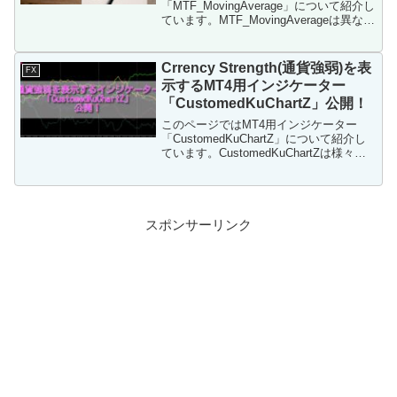
「MTF_MovingAverage」について紹介し
ています。MTF_MovingAverageは異なる
時間軸の移動平均線を表示するインジケ
ーターです。このページを読めば、
MTF_MovingAverageの仕様や使い方が分
Crrency Strength(通貨強弱)を表
FX
かります。
示するMT4用インジケーター
「CustomedKuChartZ」公開！
このページではMT4用インジケーター
「CustomedKuChartZ」について紹介し
ています。CustomedKuChartZは様々な
通貨強弱を表示するインジケーターで
す。このページを読めば、
CustomedKuChartZの仕様や使い方が分
かります。
スポンサーリンク