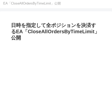
EA「CloseAllOrdersByTimeLimit」公開
日時を指定して全ポジションを決済す
るEA「CloseAllOrdersByTimeLimit」
公開