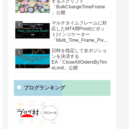
するスクリプト
「BulkChangeTimeFrame
」公開
マルチタイムフレームに対
応したMT4用Pivot(ピボッ
ト)インジケーター
「Multi_Time_Frame_Pivot
」公開
日時を指定して全ポジショ
ンを決済する
EA「CloseAllOrdersByTim
eLimit」公開
ブログランキング