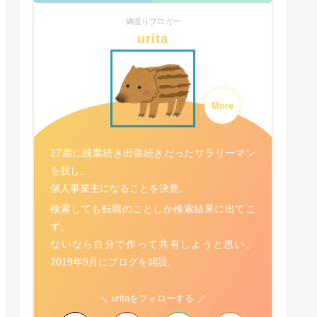
綱渡りブロガー
urita
More
27歳に残業続き出張続きだったサラリーマン
を脱し、
個人事業主になることを決意。
検索しても転職のことしか検索結果に出てこ
ず、
ないなら自分で作って共有しようと思い、
2019年9月にブログを開設。
uritaをフォローする