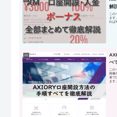
解
この
ます
れば
A
FX
べ
この
画像
者で
ます