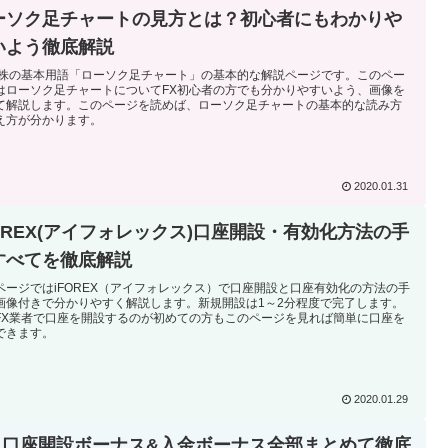
ーソク足チャートの見方とは？初心者にもわかりや
いよう徹底解説
や株の基本用語「ローソク足チャート」の基本的な解説ページです。このペー
はローソク足チャートについてFX初心者の方でも分かりやすいよう、画像を
て解説します。このページを読めば、ローソク足チャートの基本的な読み方
え方が分かります。
2020.01.31
FOREX(アイフォレックス)口座開設・有効化方法の手
すべてを徹底解説
ページではiFOREX（アイフォレックス）で口座開設と口座有効化の方法の手
画像付きで分かりやすく解説します。新規開設は1～2分程度で完了します。
FX業者で口座を開設するのが初めての方もこのページを見れば簡単に口座を
できます。
2020.01.29
M 口座開設ボーナス&入金ボーナス全部まとめて徹底