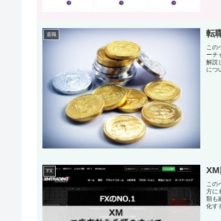
転
退職
この
ーチ
解説
につ
X
FX
この
方に
類も
化す