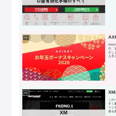
A
FX
Ax
の「
介し
入手し
X
FX
この
すく
ージ
座を