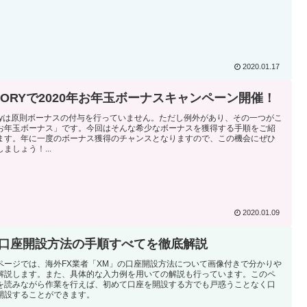
2020.01.17
XIORYで2020年お年玉ボーナスキャンペーン開催！
ioryは原則ボーナスの付与を行っていません。ただし例外があり、その一つがこ
お年玉ボーナス」です。今回はそんな希少なボーナスを獲得する手順をご紹
ます。年に一度のボーナス獲得のチャンスとなりますので、この機会にぜひ
ましょう！...
2020.01.09
M口座開設方法の手順すべてを徹底解説
ページでは、海外FX業者「XM」の口座開設方法について画像付きで分かりや
解説します。また、具体的な入力例を用いての解説も行っています。このペ
を読みながら作業を行えば、初めて口座を開設する方でも戸惑うことなく口
開設することができます。