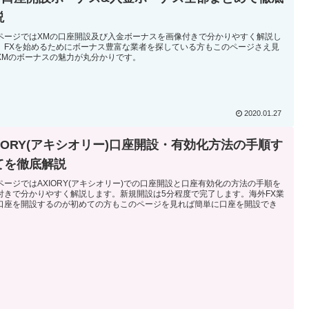
説
ページではXMの口座開設及び入金ボーナスを画像付きで分かりやすく解説し
。FXを始めるためにボーナス豊富な業者を探している方もこのページさえ見
XMのボーナスの魅力が丸分かりです。
2020.01.27
XIORY(アキシオリー)口座開設・有効化方法の手順す
てを徹底解説
ページではAXIORY(アキシオリー)での口座開設と口座有効化の方法の手順を
付きで分かりやすく解説します。新規開設は5分程度で完了します。海外FX業
口座を開設するのが初めての方もこのページを見れば簡単に口座を開設でき
。