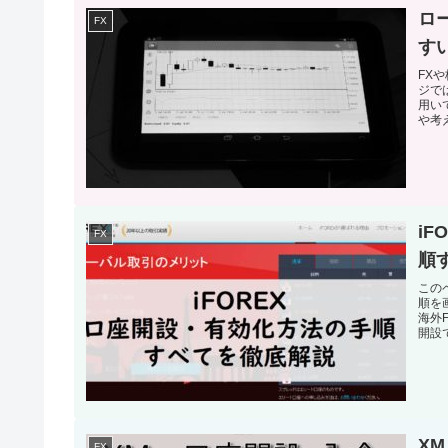
ロ
FX
す
FX
ジで
用い
や考
i
FX
順
この
順を
海外
開設
X
FX