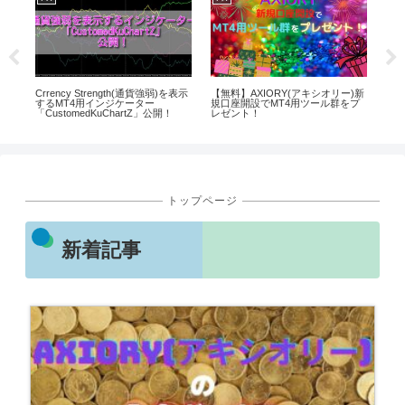
す
Crrency Strength(通貨強弱)を表示
【無料】AXIORY(アキシオリー)新
日
するMT4用インジケーター
規口座開設でMT4用ツール群をプ
済
「CustomedKuChartZ」公開！
レゼント！
EA「
公
トップページ
新着記事