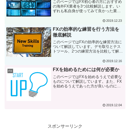
このページではFX初心者の方におすすめ
の海外FX業者を3つ比較解説します。い
ずれも私自身が使ってみて良かった業者
のメリットとデメリットを解説していま
す。このページを読めば、どの海外FX業
2019.12.23
者が自分に合っているかが分かります。
FXの効率的な練習を行う方法を
FX
徹底解説
このページではFXの効率的な練習方法に
ついて解説しています。デモ取引とテス
トツール、2つの練習方法を比較して解説
します。また、おすすめの無料・有料テ
ストツールも紹介します。このページを
2019.12.16
読めば、初心者の方でもFXの効率的な練
FXを始めるためには何が必要か
習方法が分かります。
FX
このページではFXを始めるうえで必要な
ものについて解説しています。また、FX
を始めるうえであった方が良いものにつ
いても解説しています。このページを読
めば、初心者の方でもFXを始めるために
何を準備すれば良いのかが分かります。
2019.12.04
スポンサーリンク