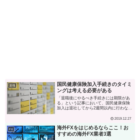
国民健康保険加入手続きのタイミ
退職
ングは考える必要がある
「退職後にやるべき手続きには期限があ
る」という記事において、国民健康保険
加入は退社してから2週間以内に行わなけ
ればならないと述べました。これは間違
いではないのですが、私の場合はもう少
2019.12.27
し後に行うべきだったかもしれないと思
海外FXをはじめるならここ！お
っています。今回は国民...
FX
すすめの海外FX業者3選