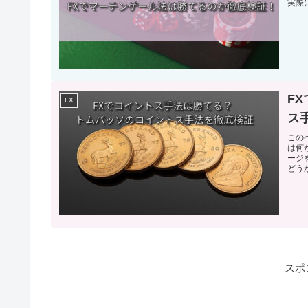
実際
F
FX
ス
この
は何
ージ
どう
スポ