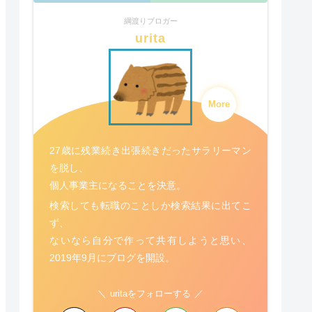
綱渡りブロガー
urita
More
27歳に残業続き出張続きだったサラリーマン
を脱し、
個人事業主になることを決意。
検索しても転職のことしか検索結果に出てこ
ず、
ないなら自分で作って共有しようと思い、
2019年9月にブログを開設。
uritaをフォローする