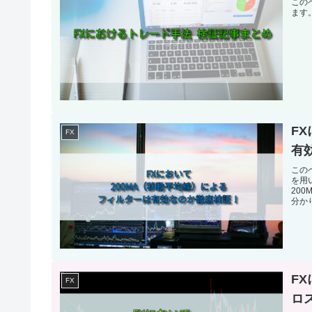
この
ます
F
FX
有
この
を用
20
分か
F
FX
ロ