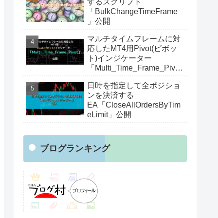
するスクリプト
「BulkChangeTimeFrame
」公開
マルチタイムフレームに対
応したMT4用Pivot(ピボッ
ト)インジケーター
「Multi_Time_Frame_Pivot
」公開
日時を指定して全ポジショ
ンを決済する
EA「CloseAllOrdersByTim
eLimit」公開
ブログランキング