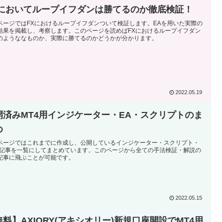
Xにおいてループイフダンは勝てるのか徹底検証！
ページではFXにおけるループイフダンついて検証します。EAを用いた実際の
結果を掲載し、考察します。このページを読めばFXにおけるループイフダン
のようななものか、実際に勝てるのかどうかが分かります。
2022.05.19
開済みMT4用インジケーター・EA・スクリプトのま
め
ページではこれまでに作成し、公開しているインジケーター・スクリプト・
の記事を一覧にしてまとめています。このページから全ての手法検証・解説の
記事に飛ぶことが可能です。
2022.05.15
無料】AXIORY(アキシオリー)新規口座開設でMT4用