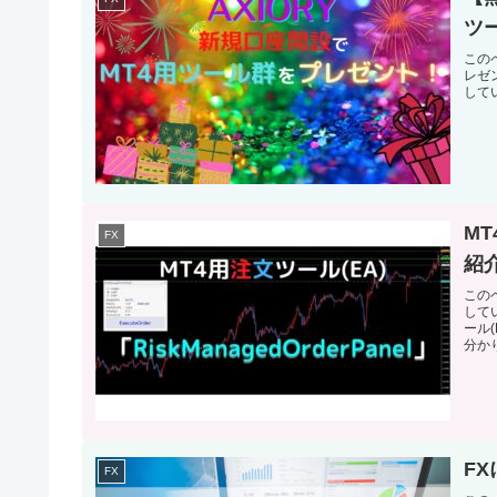
ツ
この
レゼ
して
MT
FX
紹
このペ
してい
ール(
分か
F
FX