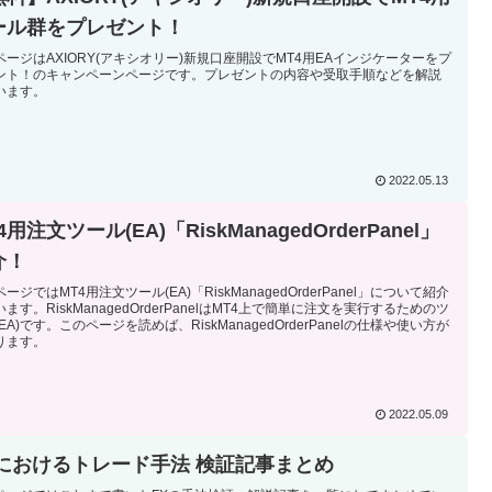
ール群をプレゼント！
ページはAXIORY(アキシオリー)新規口座開設でMT4用EAインジケーターをプ
ント！のキャンペーンページです。プレゼントの内容や受取手順などを解説
います。
2022.05.13
4用注文ツール(EA)「RiskManagedOrderPanel」
介！
ージではMT4用注文ツール(EA)「RiskManagedOrderPanel」について紹介
ます。RiskManagedOrderPanelはMT4上で簡単に注文を実行するためのツ
EA)です。このページを読めば、RiskManagedOrderPanelの仕様や使い方が
ります。
2022.05.09
Xにおけるトレード手法 検証記事まとめ