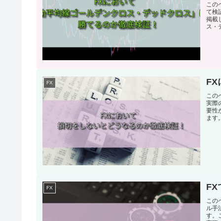
この
て検
掲載
ス・
ます
F
FX
この
実際
要性
ます
F
FX
この
ル手
す。