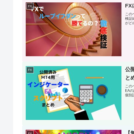
F
FX
この
検証
がど
公
FX
と
この
EA
個別
【
FX