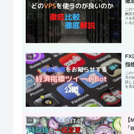
徹
この
解説
スを
いる
F
FX
指
このペ
方の
説し
を見
【
FX
「B