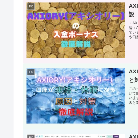
A
FX
説
・A
論：
てい
や口座
A
FX
と
この
いて
いま
因と
A
FX