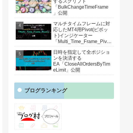
するスクリプト
「BulkChangeTimeFrame
」公開
マルチタイムフレームに対
応したMT4用Pivot(ピボッ
ト)インジケーター
「Multi_Time_Frame_Pivot
」公開
日時を指定して全ポジショ
ンを決済する
EA「CloseAllOrdersByTim
eLimit」公開
ブログランキング