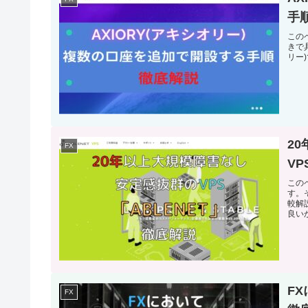
手
この
きで
リー
2
FX
VP
この
す。
較解
良い
F
FX