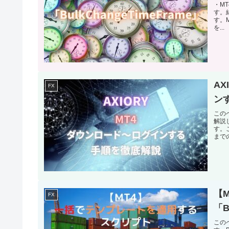
・M
す。結
す。
を...
A
FX
ン
この
解説
す。
まで
【
FX
「B
このペ