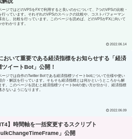
底解説
ページではどのVPSをFXで利用すると良いのかについて、7つのVPSの比較・
を行っています。それぞれのVPSのスペックの比較や、コストパフォーマン
算出し、比較を行っています。このページを読めば、どのVPSがFXに向いて
かがわかります。
2022.06.14
Xにおいて重要である経済指標をお知らせする「経済
標ツイートBot」公開！
ージでは自作のTwitter Botである経済指標ツイートbotについて仕様や使い
紹介・解説を行っています。そもそも経済指標とは何かというところから解
ます。このページを読むと経済指標ツイートbotの使い方が分かり、経済指標
逃さないようになります。
2022.06.09
MT4】時間軸を一括変更するスクリプト
ulkChangeTimeFrame」公開