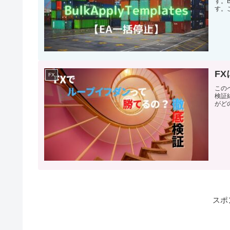
す。B
す。こ
F
FX
この
検証
がど
スポ