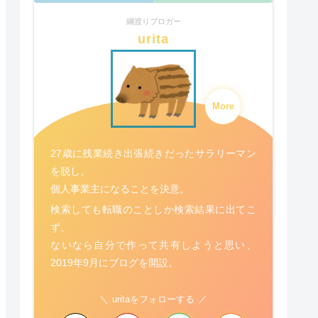
綱渡りブロガー
urita
More
27歳に残業続き出張続きだったサラリーマン
を脱し、
個人事業主になることを決意。
検索しても転職のことしか検索結果に出てこ
ず、
ないなら自分で作って共有しようと思い、
2019年9月にブログを開設。
uritaをフォローする