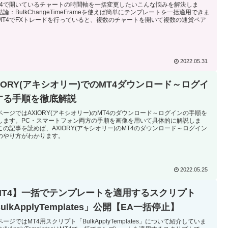
T4で開いているチャートの時間軸を一括変更したいこんな悩みを解決しま
論：BulkChangeTimeFrameを使えば簡単にテンプレートを一括適用できま
MT4でFXトレードを行っていると、複数のチャートを開いて複数の通貨ペア
2022.05.31
XIORY(アキシオリー)でのMT4ダウンロード～ログイ
する手順を徹底解説
ページではAXIORY(アキシオリー)のMT4のダウンロード～ログインの手順を
します。PC・スマートフォン両方の手順を画像を用いて具体的に解説しま
この記事を読めば、AXIORY(アキシオリー)のMT4のダウンロード～ログイン
のやり方がわかります。
2022.05.25
MT4】一括でテンプレートを適用するスクリプト
ulkApplyTemplates」公開【EA一括停止】
ージではMT4用スクリプト「BulkApplyTemplates」について紹介していま