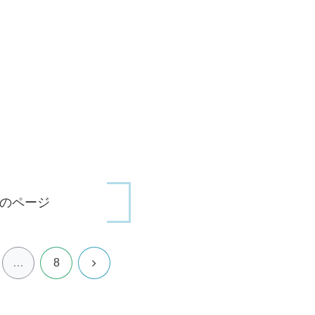
のページ
次
…
8
へ