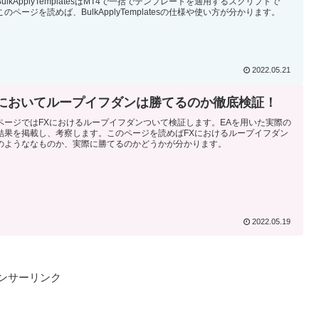
ulkApplyTemplatesはMT4で一括でテンプレートを適用するスクリプトで
のページを読めば、BulkApplyTemplatesの仕様や使い方が分かります。
2022.05.21
Xにおいてループイフダンは勝てるのか徹底検証！
ページではFXにおけるループイフダンついて検証します。EAを用いた実際の
結果を掲載し、考察します。このページを読めばFXにおけるループイフダン
のようななものか、実際に勝てるのかどうかが分かります。
2022.05.19
ンサーリンク