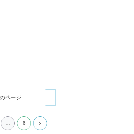
のページ
次
…
6