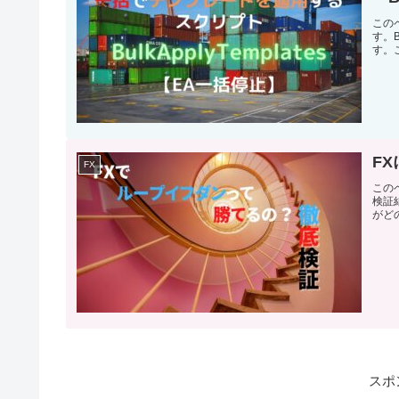
このペ
す。B
す。こ
F
FX
この
検証
がど
スポ