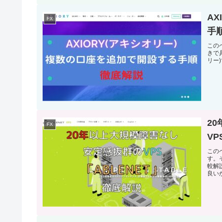
A
FX
手
この
きで
リー
2
FX
VP
この
す。
較解
良い