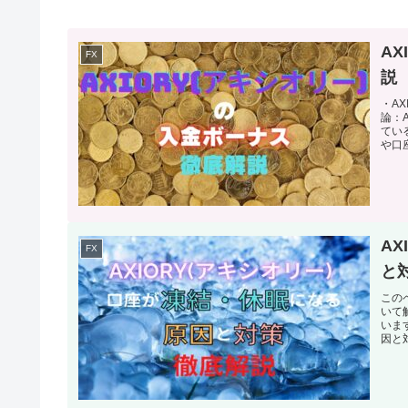
A
FX
説
・A
論：
てい
や口座
A
FX
と
この
いて
いま
因と