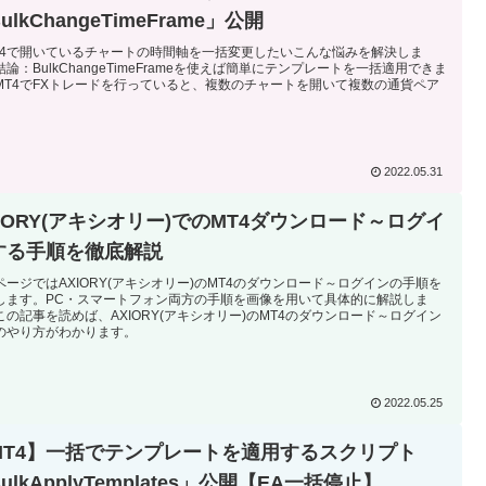
ulkChangeTimeFrame」公開
T4で開いているチャートの時間軸を一括変更したいこんな悩みを解決しま
論：BulkChangeTimeFrameを使えば簡単にテンプレートを一括適用できま
MT4でFXトレードを行っていると、複数のチャートを開いて複数の通貨ペア
2022.05.31
XIORY(アキシオリー)でのMT4ダウンロード～ログイ
する手順を徹底解説
ページではAXIORY(アキシオリー)のMT4のダウンロード～ログインの手順を
します。PC・スマートフォン両方の手順を画像を用いて具体的に解説しま
この記事を読めば、AXIORY(アキシオリー)のMT4のダウンロード～ログイン
のやり方がわかります。
2022.05.25
MT4】一括でテンプレートを適用するスクリプト
ulkApplyTemplates」公開【EA一括停止】