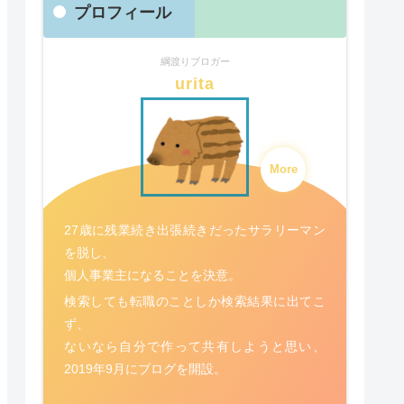
プロフィール
綱渡りブロガー
urita
More
27歳に残業続き出張続きだったサラリーマン
を脱し、
個人事業主になることを決意。
検索しても転職のことしか検索結果に出てこ
ず、
ないなら自分で作って共有しようと思い、
2019年9月にブログを開設。