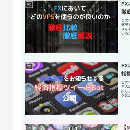
F
FX
徹
この
解説
スを
いる
F
FX
指
このペ
方の
説し
を見
【
FX