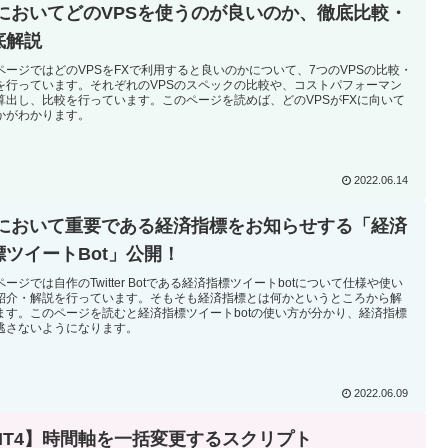
XにおいてどのVPSを使うのが良いのか、徹底比較・
底解説
ページではどのVPSをFXで利用すると良いのかについて、7つのVPSの比較・
を行っています。それぞれのVPSのスペックの比較や、コストパフォーマン
算出し、比較を行っています。このページを読めば、どのVPSがFXに向いて
かがわかります。
2022.06.14
Xにおいて重要である経済指標をお知らせする「経済
標ツイートBot」公開！
ージでは自作のTwitter Botである経済指標ツイートbotについて仕様や使い
紹介・解説を行っています。そもそも経済指標とは何かというところから解
ます。このページを読むと経済指標ツイートbotの使い方が分かり、経済指標
逃さないようになります。
2022.06.09
MT4】時間軸を一括変更するスクリプト