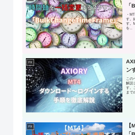
「B
・M
す。結
す。
を...
A
FX
ン
この
解説
す。
まで
【
FX
「B