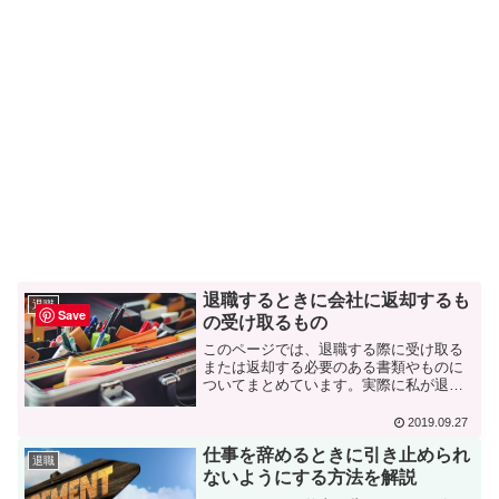
退職するときに会社に返却するも
退職
Save
の受け取るもの
このページでは、退職する際に受け取る
または返却する必要のある書類やものに
ついてまとめています。実際に私が退職
した際に感じた注意点についても解説し
ています。初めて退職する人でも、この
2019.09.27
ページを読めば、受け取り漏れや返却漏
仕事を辞めるときに引き止められ
れなく、退職することができます。
退職
ないようにする方法を解説