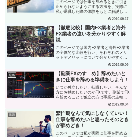
このページでは仕事を辞めるときに引き
止められないようにする方法を、実際に
私が退職した際の体験をもとに解説しま
す。仕事を辞めたいけど引き止められる
2019.09.17
のがめんどくさい、引き止められないよ
うにしたいという方はこのページを読め
【徹底比較】国内FX業者と海外
FX
ば対策が分かります。
FX業者の違いを分かりやすく解
説
このページでは国内FX業者と海外FX業者
の全体的な比較を行い、それぞれのメリ
ットデメリットについて分かりやすく解
説します。専門用語が多くて業者の比較
2019.09.09
ができないFX初心者もこのページを読め
ば、国内と海外のそれぞれのFX業者の違
【副業FXのすゝめ】辞めたいと
退職
いが分かります。
きに仕事を辞める準備をしよう！
いつか独立したい、転職したい、そんな
方にお勧めしたいのがFXです。副業でFX
を始めることで独立の方は事業の主軸
に、転職の方は別口の収入源として利用
2019.09.04
できます。このページではFXとその他の
副業を比較してその利点を解説します。
繁忙期なんて気にしなくていい！
退職
仕事を辞めたいと思ったそのとき
が辞めどき！
このページでは私が実際に仕事を辞める