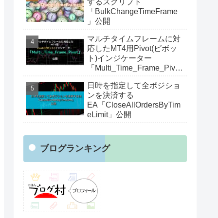
するスクリプト
「BulkChangeTimeFrame
」公開
マルチタイムフレームに対
応したMT4用Pivot(ピボッ
ト)インジケーター
「Multi_Time_Frame_Pivot
」公開
日時を指定して全ポジショ
ンを決済する
EA「CloseAllOrdersByTim
eLimit」公開
ブログランキング