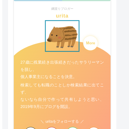
綱渡りブロガー
urita
More
27歳に残業続き出張続きだったサラリーマン
を脱し、
個人事業主になることを決意。
検索しても転職のことしか検索結果に出てこ
ず、
ないなら自分で作って共有しようと思い、
2019年9月にブログを開設。
uritaをフォローする