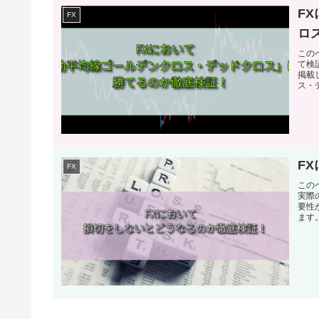
F
FX
ロ
この
て検
掲載
ス・
ます
F
FX
この
実際
要性
ます