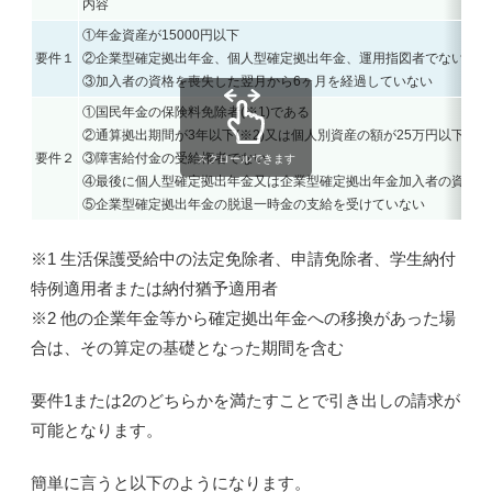
内容
①年金資産が
15000円以下
要件１
②企業型確定拠出年金、個人型確定拠出年金、運用指図者でない
③加入者の資格を喪失した
翌月から6ヶ月
を経過していない
①
国民年金の保険料免除者
(※1)である
②通算拠出期間が
3年以下
(※2)又は個人別資産の額が
25万円以下
要件２
③障害給付金の受給権者でない
スクロールできます
④最後に個人型確定拠出年金又は企業型確定拠出年金加入者の資格を
⑤企業型確定拠出年金の脱退一時金の支給を受けていない
※1 生活保護受給中の法定免除者、申請免除者、学生納付
特例適用者または納付猶予適用者
※2 他の企業年金等から確定拠出年金への移換があった場
合は、その算定の基礎となった期間を含む
要件1または2のどちらかを満たすことで引き出しの請求が
可能となります。
簡単に言うと以下のようになります。