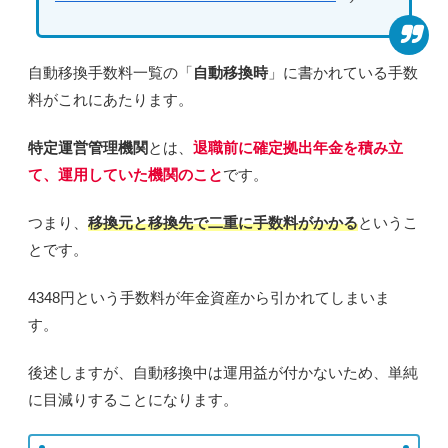
自動移換手数料一覧の「
自動移換時
」に書かれている手数
料がこれにあたります。
特定運営管理機関
とは、
退職前に確定拠出年金を積み立
て、運用していた機関のこと
です。
つまり、
移換元と移換先で
二重に手数料がかかる
というこ
とです。
4348円
という手数料が年金資産から引かれてしまいま
す。
後述しますが、自動移換中は運用益が付かないため、
単純
に目減りする
ことになります。