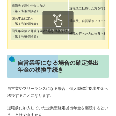
転職先で厚生年金に加入
退職後に
転職
した方を指します
（第２号被保険者）
国民年金に加入
退職後、
自営業やフリーランス
（第１号被保険者）
スクロールできます
国民年金第２号被保険者の被扶養配偶者
転職を行った方に
扶養されてい
（第３号被保険者）
自営業等になる場合の確定拠出
年金の移換手続き
自営業やフリーランスになる場合、個人型確定拠出年金へ
移換することになります。
退職前に加入していた
企業型確定拠出年金を継続するとい
うことはできません
。