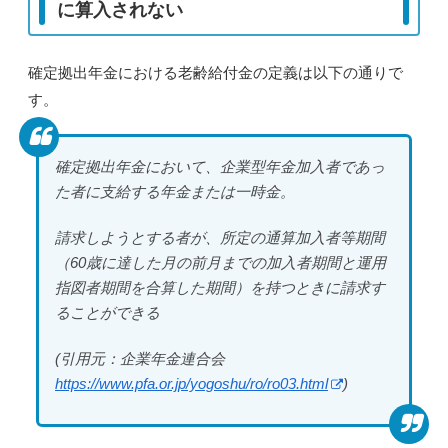
に算入されない
確定拠出年金における老齢給付金の定義は以下の通りで
す。
確定拠出年金において、企業型年金加入者であっ
た者に支給する年金または一時金。
請求しようとする者が、所定の通算加入者等期間
（60歳に達した月の前月までの加入者期間と運用
指図者期間を合算した期間）を持つときに請求す
ることができる
(引用元：企業年金連合会
https://www.pfa.or.jp/yogoshu/ro/ro03.html
)