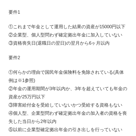
要件1
①これまで
年金として運用した結果の資産
が
15000円以下
②企業型、個人型問わず
確定拠出年金に加入していない
③資格喪失日(
退職日の翌日
)の
翌月から6ヶ月以内
要件2
①何らかの理由で
国民年金保険料を免除されている
(具体
例は※1参照)
②年金の
運用期間が3年以内
か、3年を超えていても
年金の
資産が25万円以下
③障害給付金を受給していないかつ受給する資格もない
④個人型、企業型問わず
確定拠出年金
の加入者の
資格を喪
失した当日から2年以内
⑤以前に
企業型確定拠出年金の引き出しを行っていない