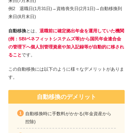
来日(7月末日)
例2 退職日(1月31日)→資格喪失日(2月1日)→自動移換到
来日(8月末日)
自動移換
とは、
退職前に確定拠出年金を運用していた機関
(例：SBIベネフィットシステムズ等)から国民年金連合会
の管理下へ個人別管理資産や加入記録等が自動的に移され
ること
です。
この自動移換には以下のように様々なデメリットがありま
す。
自動移換のデメリット
自動移換時に手数料がかかる(年金資産から
控除)