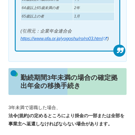
64歳以上65歳未満の者
2年
65歳以上の者
1月
(引用元：企業年金連合会
https://www.pfa.or.jp/yogoshu/ro/ro03.html
)
勤続期間3年未満の場合の確定拠
出年金の移換手続き
3年未満で退職した場合、
法令(規約)の定めるところにより掛金の一部または全部を
事業主へ返還しなければならない場合があります。