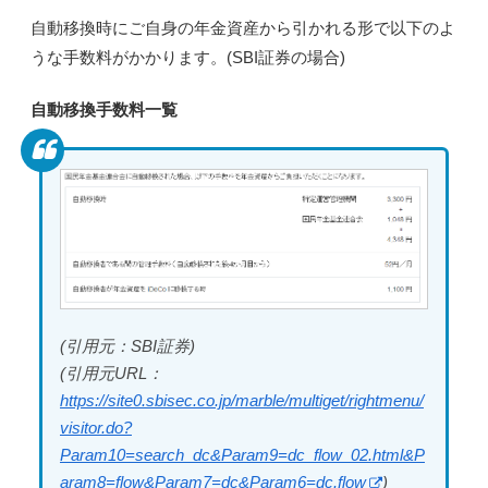
自動移換時にご自身の年金資産から引かれる形で以下のよ
うな手数料がかかります。(SBI証券の場合)
自動移換手数料一覧
(引用元：SBI証券)
(引用元URL：
https://site0.sbisec.co.jp/marble/multiget/rightmenu/
visitor.do?
Param10=search_dc&Param9=dc_flow_02.html&P
aram8=flow&Param7=dc&Param6=dc.flow
)