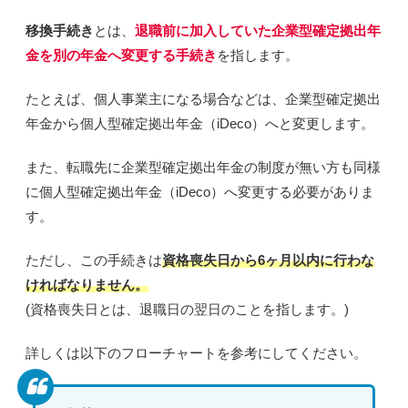
移換手続き
とは、
退職前に加入していた企業型確定拠出年
金を別の年金へ変更する手続き
を指します。
たとえば、
個人事業主
になる場合などは、
企業型確定拠出
年金から個人型確定拠出年金（iDeco）へと変更
します。
また、
転職先に企業型確定拠出年金の制度が無い方
も同様
に
個人型確定拠出年金（iDeco）へ変更する
必要がありま
す。
ただし、この手続きは
資格喪失日から6ヶ月以内
に行わな
ければなりません。
(資格喪失日とは、
退職日の翌日
のことを指します。)
詳しくは以下のフローチャートを参考にしてください。