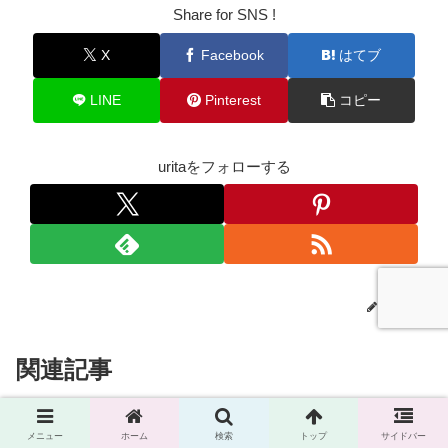
Share for SNS !
X
Facebook
はてブ
LINE
Pinterest
コピー
uritaをフォローする
urita
関連記事
【副業FXのすゝめ】辞めたいと
退職
メニュー
ホーム
検索
トップ
サイドバー