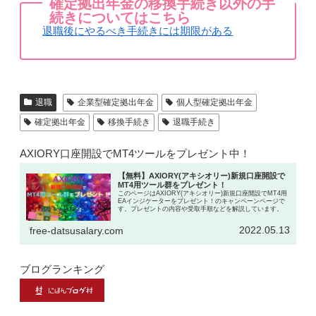
確定拠出年金の移換手続き以外の手
続きについてはこちら
退職後にやるべき手続きには期限がある
退職
企業型確定拠出年金
個人型確定拠出年金
確定拠出年金
移換手続き
退職手続き
AXIORY口座開設でMT4ツールをプレゼント中！
【無料】AXIORY(アキシオリー)新規口座開設で
MT4用ツール群をプレゼント！
このページはAXIORY(アキシオリー)新規口座開設でMT4用
EAインジケーターをプレゼント！のキャンペーンページで
す。プレゼントの内容や受取手順などを解説しています。
2022.05.13
free-datsusalary.com
ブログランキング