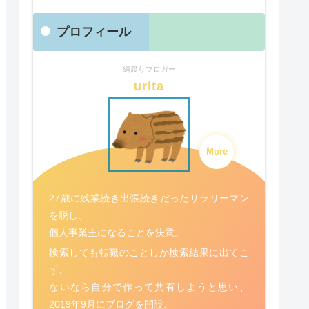
プロフィール
綱渡りブロガー
urita
More
27歳に残業続き出張続きだったサラリーマン
を脱し、
個人事業主になることを決意。
検索しても転職のことしか検索結果に出てこ
ず、
ないなら自分で作って共有しようと思い、
2019年9月にブログを開設。