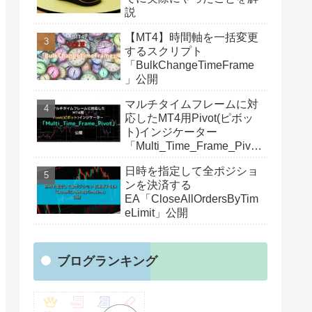
説
【MT4】時間軸を一括変更
するスクリプト
「BulkChangeTimeFrame
」公開
マルチタイムフレームに対
応したMT4用Pivot(ピボッ
ト)インジケーター
「Multi_Time_Frame_Pivot
」公開
日時を指定して全ポジショ
ンを決済する
EA「CloseAllOrdersByTim
eLimit」公開
ブログランキング