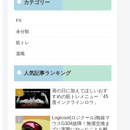
カテゴリー
FX
未分類
筋トレ
退職
人気記事ランキング
肩の日に加えてほしいおす
すめの筋トレメニュー「45
度インクラインロウ」
Logicool(ロジクール)無線マ
ウスG304故障！無償交換ま
でに実際にやったことを解