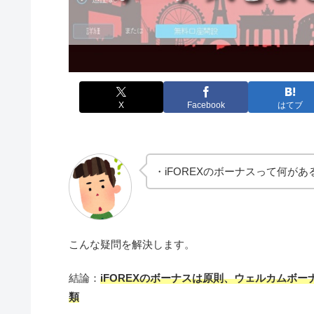
X
Facebook
はてブ
・iFOREXのボーナスって何があ
こんな疑問を解決します。
結論：
iFOREXのボーナスは原則、ウェルカムボ
類