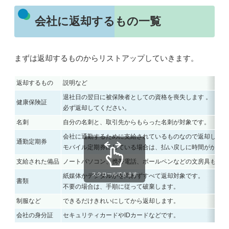
会社に返却するもの一覧
まずは返却するものからリストアップしていきます。
返却するもの
説明など
退社日の翌日に被保険者としての資格を喪失します 。
健康保険証
必ず返却してください。
名刺
自分の名刺と、取引先からもらった名刺が対象です。
会社に通勤するために支給されているものなので返却します
通勤定期券
モバイル定期券にしている場合は、払い戻しに時間がかかる
支給された備品
ノートパソコン、携帯電話、ボールペンなどの文房具も借り
スクロールできます
紙媒体かデジタルかを問わずすべて返却対象です。
書類
不要の場合は、手順に従って破棄します。
制服など
できるだけきれいにしてから返却します。
会社の身分証
セキュリティカードやIDカードなどです。