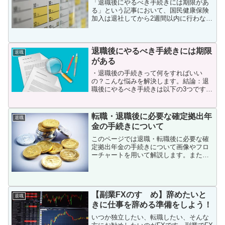
「退職後にやるべき手続きには期限があ
る」という記事において、国民健康保険
加入は退社してから2週間以内に行わなけ
ればならないと述べました。これは間違
いではないのですが、私の場合はもう少
し後に行うべきだったかもしれないと思
退職後にやるべき手続きには期限
っています。今回は国民...
退職
がある
・退職後の手続きって何をすればいい
の？こんな悩みを解決します。結論：退
職後にやるべき手続きは以下の3つです。
退職後にやるべき手続き 国民年金変更手
続き 国民健康保険変更手続き 確定拠出年
金の変更手続き私も退職する際、何をす
転職・退職後に必要な確定拠出年
退職
ればいいのか分から...
金の手続きについて
このページでは退職・転職後に必要な確
定拠出年金の手続きについて画像やフロ
ーチャートを用いて解説します。また、
移換手続きが必要な場合をパターン別に
解説します。このページを読めば、退
職・転職後に必要な確定拠出年金の手続
きについて理解できます。
【副業FXのすゝめ】辞めたいと
退職
きに仕事を辞める準備をしよう！
いつか独立したい、転職したい、そんな