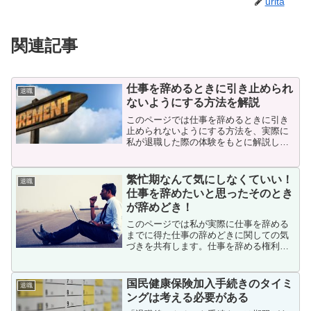
urita
関連記事
仕事を辞めるときに引き止められ
退職
ないようにする方法を解説
このページでは仕事を辞めるときに引き
止められないようにする方法を、実際に
私が退職した際の体験をもとに解説しま
す。仕事を辞めたいけど引き止められる
のがめんどくさい、引き止められないよ
うにしたいという方はこのページを読め
繁忙期なんて気にしなくていい！
退職
ば対策が分かります。
仕事を辞めたいと思ったそのとき
が辞めどき！
このページでは私が実際に仕事を辞める
までに得た仕事の辞めどきに関しての気
づきを共有します。仕事を辞める権利を
有するという根拠から、仕事を辞め辛く
させている具体的な理由について、解説
します。このページを読めば、仕事の辞
国民健康保険加入手続きのタイミ
退職
めどきについての考え方が分かります。
ングは考える必要がある