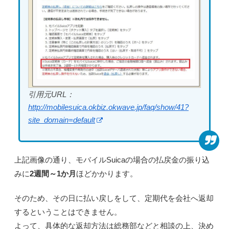
引用元URL：
http://mobilesuica.okbiz.okwave.jp/faq/show/41?
site_domain=default
上記画像の通り、モバイルSuicaの場合の払戻金の振り込
みに
2週間～1か月
ほどかかります。
そのため、その日に払い戻しをして、定期代を会社へ返却
するということはできません。
よって、具体的な返却方法は総務部などと相談の上、決め