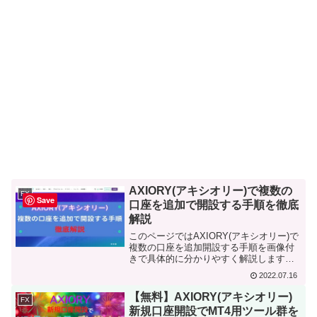
AXIORY(アキシオリー)で複数の
FX
Save
口座を追加で開設する手順を徹底
解説
このページではAXIORY(アキシオリー)で
複数の口座を追加開設する手順を画像付
きで具体的に分かりやすく解説します。
このページを読めば、AXIORY(アキシオ
2022.07.16
リー)で複数の口座を追加開設する手順が
わかります。
【無料】AXIORY(アキシオリー)
FX
新規口座開設でMT4用ツール群を