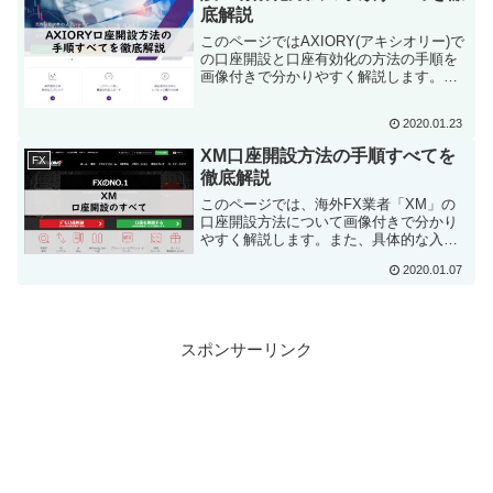
底解説
このページではAXIORY(アキシオリー)で
の口座開設と口座有効化の方法の手順を
画像付きで分かりやすく解説します。新
規開設は5分程度で完了します。海外FX
業者で口座を開設するのが初めての方も
2020.01.23
このページを見れば簡単に口座を開設で
きます。
XM口座開設方法の手順すべてを
FX
徹底解説
このページでは、海外FX業者「XM」の
口座開設方法について画像付きで分かり
やすく解説します。また、具体的な入力
例を用いての解説も行っています。この
2020.01.07
ページを読みながら作業を行えば、初め
て口座を開設する方でも戸惑うことなく
口座を開設することができます。
スポンサーリンク