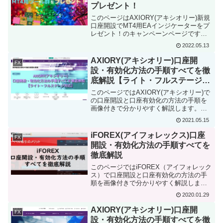
プレゼント！
このページはAXIORY(アキシオリー)新規
口座開設でMT4用EAインジケーターをプ
レゼント！のキャンペーンページです。
プレゼントの内容や受取手順などを解説
2022.05.13
しています。
AXIORY(アキシオリー)口座開
FX
設・有効化方法の手順すべてを徹
底解説【ライト・フルステージ対
応】
このページではAXIORY(アキシオリー)で
の口座開設と口座有効化の方法の手順を
画像付きで分かりやすく解説します。ラ
イトステージ及びフルステージの登録に
2021.05.15
も対応しています。海外FX業者で口座を
開設するのが初めての方もこのページを
iFOREX(アイフォレックス)口座
FX
見れば簡単に口座を開設できます。
開設・有効化方法の手順すべてを
徹底解説
このページではiFOREX（アイフォレック
ス）で口座開設と口座有効化の方法の手
順を画像付きで分かりやすく解説しま
す。新規開設は1～2分程度で完了しま
2020.01.29
す。海外FX業者で口座を開設するのが初
めての方もこのページを見れば簡単に口
AXIORY(アキシオリー)口座開
FX
座を開設できます。
設・有効化方法の手順すべてを徹