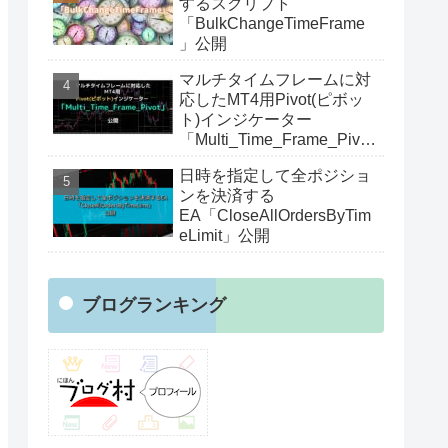
するスクリプト
「BulkChangeTimeFrame
」公開
マルチタイムフレームに対
応したMT4用Pivot(ピボッ
ト)インジケーター
「Multi_Time_Frame_Pivot
」公開
日時を指定して全ポジショ
ンを決済する
EA「CloseAllOrdersByTim
eLimit」公開
ブログランキング