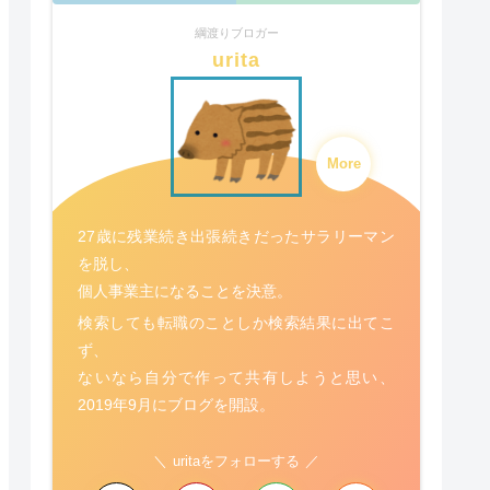
綱渡りブロガー
urita
More
27歳に残業続き出張続きだったサラリーマン
を脱し、
個人事業主になることを決意。
検索しても転職のことしか検索結果に出てこ
ず、
ないなら自分で作って共有しようと思い、
2019年9月にブログを開設。
uritaをフォローする