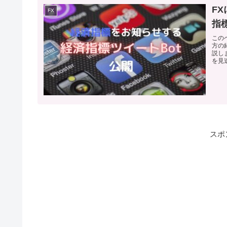
F
FX
指
このペ
方の
説し
を見
スポ